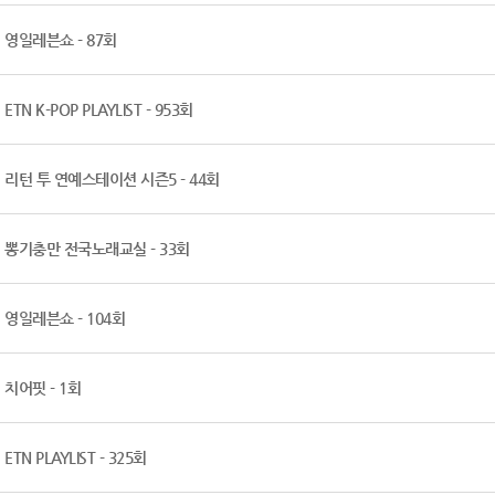
영일레븐쇼 - 87회
ETN K-POP PLAYLIST - 953회
리턴 투 연예스테이션 시즌5 - 44회
뽕기충만 전국노래교실 - 33회
영일레븐쇼 - 104회
치어핏 - 1회
ETN PLAYLIST - 325회