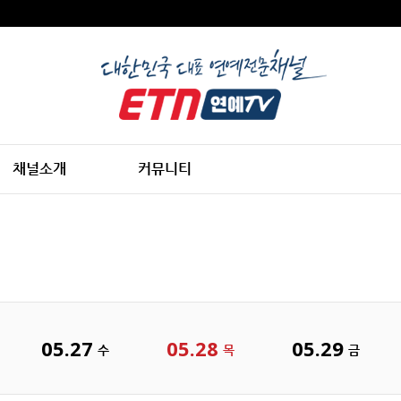
채널소개
커뮤니티
05.27
05.28
05.29
수
목
금