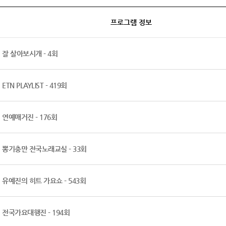
프로그램 정보
잘 살아보시개 - 4회
ETN PLAYLIST - 419회
연예매거진 - 176회
뽕기충만 전국노래교실 - 33회
유예진의 히트 가요쇼 - 543회
전국가요대행진 - 194회