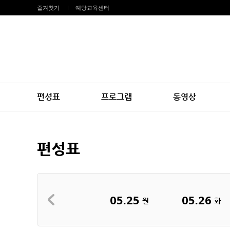
즐겨찾기
예당교육센터
편성표
프로그램
동영상
편성표
05.25
05.26
월
화