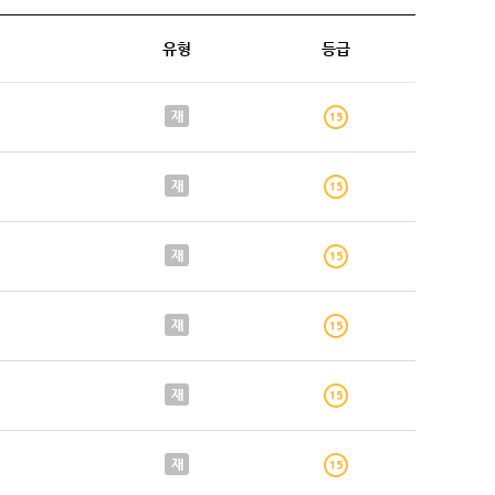
유형
등급
재
재
재
재
재
재