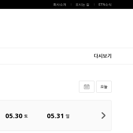
회사소개
오시는 길
ETN소식
다시보기
오늘
05.30
05.31
토
일