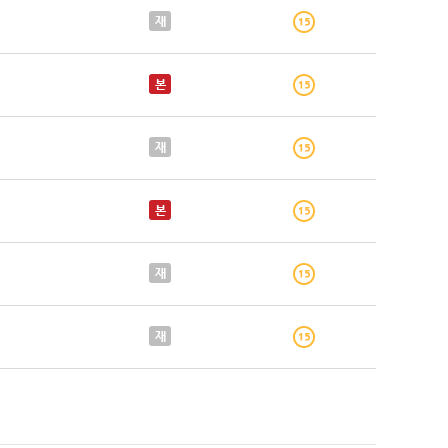
재
본
재
본
재
재