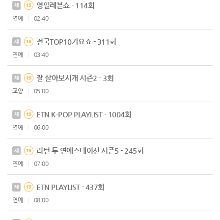
영일레븐쇼 - 114회
재
연예
02:40
전국TOP10가요쇼 - 311회
재
연예
03:40
잘 살아보시개 시즌2 - 3회
재
교양
05:00
ETN K-POP PLAYLIST - 1004회
재
연예
06:00
리턴 투 연예스테이션 시즌5 - 245회
재
연예
07:00
ETN PLAYLIST - 437회
재
연예
08:00