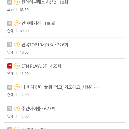
원데이클래스 시즌2 - 10회
재
교양
08:30
연예매거진 - 186회
재
연예
09:00
전국TOP10가요쇼 - 326회
재
연예
10:00
ETN PLAYLIST - 465회
본
연예
11:20
나 혼자 간다 女행 -먹고, 기도하고, 사랑하라 - 2회
재
연예
12:00
주간아이돌 - 677회
재
연예
13:00