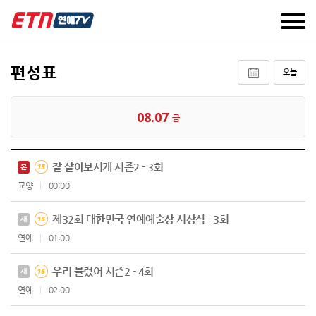
편성표
오늘
08.07
금
잘 살아보시개 시즌2 - 3회
본
교양
00:00
제32회 대한민국 연예예술상 시상식 - 3회
재
연예
01:00
우리 불렀어 시즌2 - 4회
재
연예
02:00