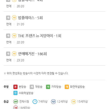
연예
20:20
밥플레이스 - 5회
재
연예
21:20
THE 프렌즈 in 치앙마이 - 1회
재
연예
22:20
연예매거진 - 186회
재
연예
23:20
※ 위의 편성표는 방송사의 사정에 따라 변경될 수 있습니다.
유형
본방송
재방송
자막방송
화면해설방송
본
재
자
해
수화해설방송
수
등급
전체시청
7세이상
12세이상
15세이상
19세이상