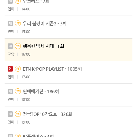
주크버스 - 7회
재
연예
14:00
우리 불렀어 시즌2 - 3회
재
연예
15:00
행복한 백세 시대 - 1회
재
교양
16:00
ETN K-POP PLAYLIST - 1005회
본
연예
17:00
연예매거진 - 186회
재
연예
18:00
전국TOP10가요쇼 - 326회
재
연예
19:00
밥플레이스 - 4회
재