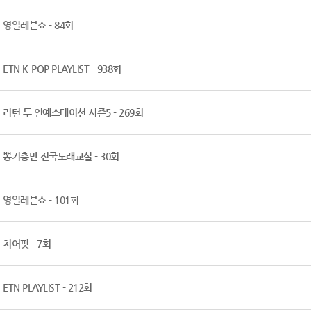
영일레븐쇼 - 84회
ETN K-POP PLAYLIST - 938회
리턴 투 연예스테이션 시즌5 - 269회
뽕기충만 전국노래교실 - 30회
영일레븐쇼 - 101회
치어핏 - 7회
ETN PLAYLIST - 212회