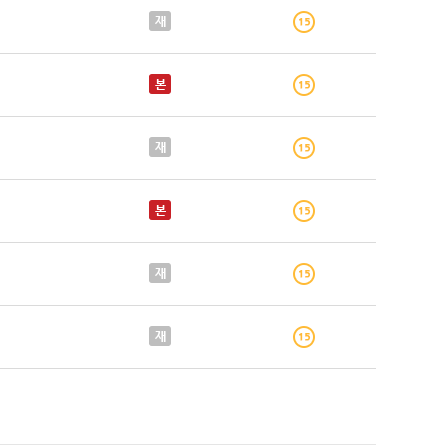
재
본
재
본
재
재