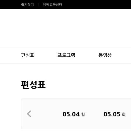
즐겨찾기
예당교육센터
편성표
프로그램
동영상
편성표
05.04
05.05
월
화