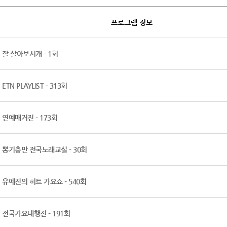
프로그램 정보
잘 살아보시개 - 1회
ETN PLAYLIST - 313회
연예매거진 - 173회
뽕기충만 전국노래교실 - 30회
유예진의 히트 가요쇼 - 540회
전국가요대행진 - 191회