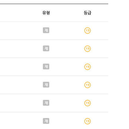
유형
등급
재
재
재
재
재
재