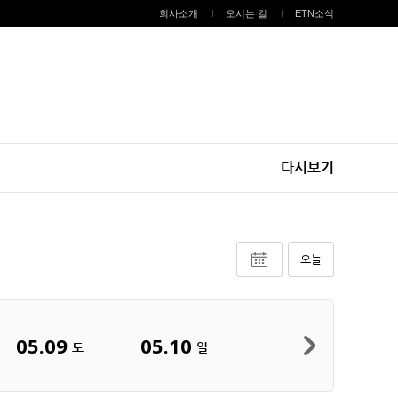
회사소개
오시는 길
ETN소식
다시보기
오늘
05.09
05.10
토
일