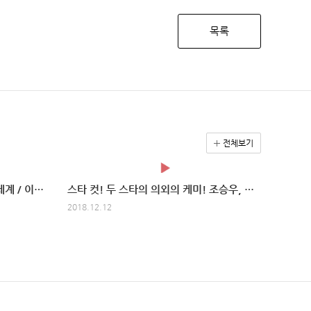
목록
전체보기
지금은 소녀시대 ~~! / 다시만난세계 / 이티엔 자율주행 / 강제소환
스타 컷! 두 스타의 의외의 케미! 조승우, 김태희 촬영 현장
2018.12.12