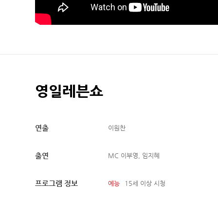
영일레븐쇼
연출
이원찬
출연
MC 이부영, 임지혜
프로그램 정보
예능
15세 이상 시청