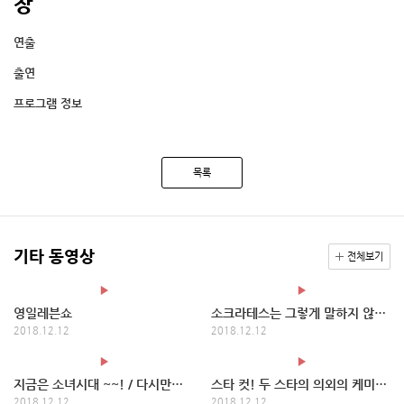
장
연출
출연
프로그램 정보
목록
기타 동영상
전체보기
영일레븐쇼
소크라테스는 그렇게 말하지 않았다
2018.12.12
2018.12.12
지금은 소녀시대 ~~! / 다시만난세계 / 이티엔 자율주행 / 강제소환
스타 컷! 두 스타의 의외의 케미! 조승우, 김태희 촬영 현장
2018.12.12
2018.12.12