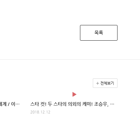
목록
전체보기
지금은 소녀시대 ~~! / 다시만난세계 / 이티엔 자율주행 / 강제소환
스타 컷! 두 스타의 의외의 케미! 조승우, 김태희 촬영 현장
2018.12.12