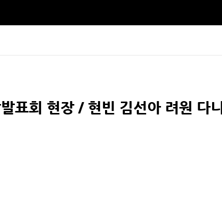
발표회 현장 / 현빈 김선아 려원 다니엘