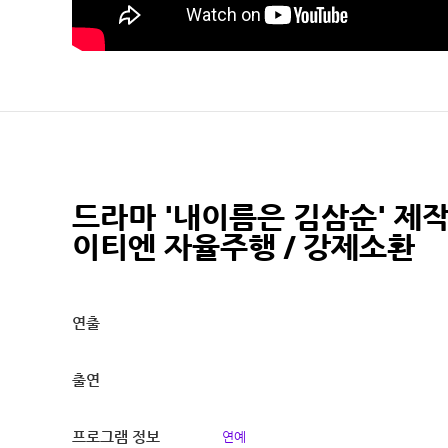
드라마 '내이름은 김삼순' 제작
이티엔 자율주행 / 강제소환
연출
출연
프로그램 정보
연예