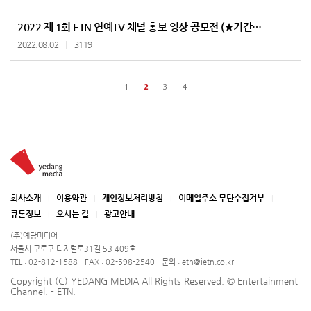
2022 제 1회 ETN 연예TV 채널 홍보 영상 공모전 (★기간 연장★)
2022.08.02
3119
1
2
3
4
회사소개
이용약관
개인정보처리방침
이메일주소 무단수집거부
큐톤정보
오시는 길
광고안내
(주)예당미디어
서울시 구로구 디지털로31길 53 409호
TEL : 02-812-1588
FAX : 02-598-2540
문의 : etn@ietn.co.kr
Copyright (C) YEDANG MEDIA All Rights Reserved. © Entertainment
Channel. - ETN.