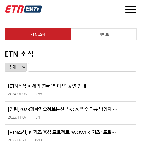
ETN 소식
이벤트
ETN 소식
[ETN소식]화제의 연극 '와이프' 공연 안내
2024.01.08
1788
[알림]2023과학기술정보통신부·KCA 우수 다큐 방영의 달 편성 안내(11.1-11.30)
2023.11.07
1741
[ETN소식] K-키즈 육성 프로젝트 'WOW! K-키즈' 프로그램 방영 안내
2023.08.21
3643