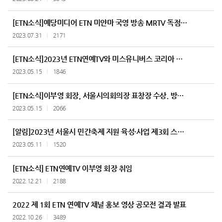
[ETN소식]예당미디어 ETN 미얀마 국영 방송 MRTV 독점 콘텐츠 계약 및 개발 협력
2023.07.31
2171
[ETN소식]2023년 ETN연예TV와 미스유니버스 코리아 방송 송출 업무 체결
2023.05.15
1846
[ETN소식]이부영 회장, 서울시의회의장 표창장 수상. 방송 발전 기여
2023.05.15
2066
[알림]2023년 서울시 민간축제 지원 육성·사업 제3회 스케치북 로드 페스티벌
2023.05.11
1520
[ETN소식] ETN연예TV 이부영 회장 취임
2022.12.21
2188
2022 제 1회 ETN 연예TV 채널 홍보 영상 공모전 결과 발표
2022.10.26
3489