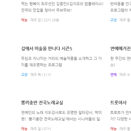
먹는 행복이 최우선인 김종민X김지유의 밥플레이스!
반려동물 인구
전국의 맛집을 찾아서 무브무브!
프로그램이 
서 만들어진 
예능
매주 금 | 22시 20분
교양
매주 월 
탈피 반려동
놓친 찰나의
의 일상을 엿
길에서 미술을 만나다 시즌5
연예매거진
무심코 지나치는 거리의 예술작품을 소개하고 그 가
한 주간의 
치를 재조명하는 프로그램
스!
교양
매주 목 | 21시
연예
매주 수 |
뽕끼충만 전국노래교실
트롯야사
연예인의 노래 지도강사로도 유명한 일타강사, 박미
트로트가 언
현! '뽕기충만 전국노래교실'에서는 시니어들의 잃어
가? 다양한 
버렸던 자신감을 회복하고, 건강한 내적인 아름다움
트에 담긴 미
예능
매주 일 | 07시
예능
매주 월 