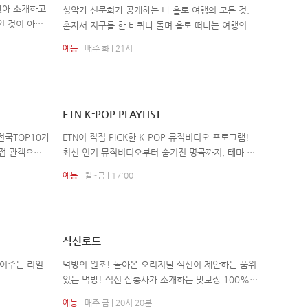
찾아 소개하고
성악가 신문희가 공개하는 나 홀로 여행의 모든 것.
인 것이 아닌
혼자서 지구를 한 바퀴나 돌며 홀로 떠나는 여행의 기
닌 내 라이프스
술을 몸소 체험한 신문희 교수와 함께 아름다운 나라,
예능
매주 화 | 21시
 디자인 아이템
모로코로 떠난다.
이프스타일 디
ETN K-POP PLAYLIST
전국TOP10가
ETN이 직접 PICK한 K-POP 뮤직비디오 프로그램!
접 관객으로
최신 인기 뮤직비디오부터 숨겨진 명곡까지, 테마 별
로 다양하게 들을수 있는 음악 방송
예능
월~금 | 17:00
식신로드
보여주는 리얼
먹방의 원조! 돌아온 오리지날 식신이 제안하는 품위
있는 먹방! 식신 삼총사가 소개하는 맛보장 100%
맛집로드! 끝없이 쏟아지는 먹방의 홍수 속에서 원조
예능
매주 금 | 20시 20분