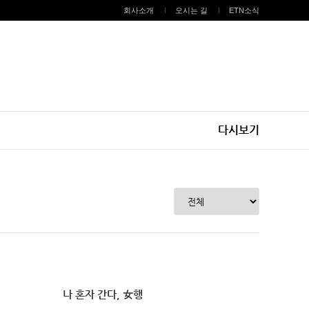
회사소개
오시는 길
ETN소식
다시보기
나 혼자 간다, 女행