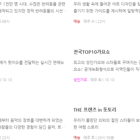
 1천만 명 시대, 수많은 반려동물 관련
우리 생활 속에 들어온 아트 디자인을 
제작되고 있지만 정작 반려동물의 시선에
즐기기 위한 가이드를 제시하며 일방적
프로그램은 없다! 기존의 제작 방식에서
소통하는 디자인, 보기만 하는 것이 아
| 08시
예능
매주 수 | 22시
물에서 본 시선을 고스란히 담아 견주가
타일에 그대로 적용할 수 있는 생활 속
 순간까지 발칙하고 생동감 넘치는 그들
들을 감각적이고 유쾌하게 소개하는 라
본다.
자인 가이드 프로그램
전국TOP10가요쇼
연예가 핫이슈를 전달하는 실시간 연예뉴
최고의 성인가요와 스타들로 꾸며지는 
요쇼! 공개녹화형식으로 지역민들이 직
참여하여 흥겨운 무대!
 10:10
성인가요
매주 화 | 10:10
THE 프렌즈 in 돗토리
제부터 음악의 장르를 대변하게 되었는
우리가 몰랐던 의외의 절친 스타들이 
사람들의 다양한 경험이 담긴 음악, 트로
한 여행 스토리
학, 습관, 언어, 소리 등 지금의 트로트는
| 22시
예능
매주 토 | 20시 50분